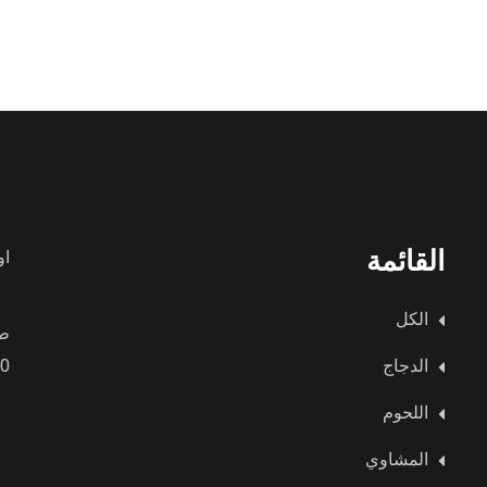
القائمة
او
الكل
طي
الدجاج
9:00 صبا
اللحوم
المشاوي