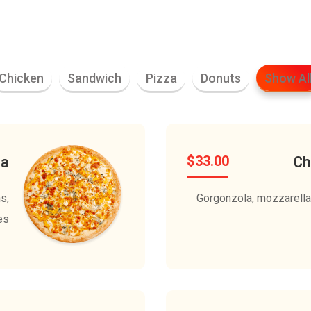
Chicken
Sandwich
Pizza
Donuts
Show Al
za
Ch
$
33.00
s,
Gorgonzola, mozzarella,
es