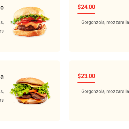
go
$
24.00
s,
Gorgonzola, mozzarella,
es
za
$
23.00
s,
Gorgonzola, mozzarella,
es