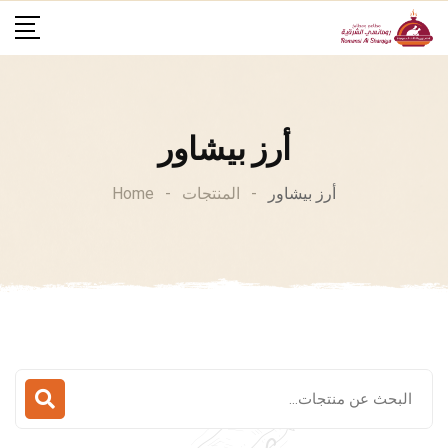
Ski
t
conten
أرز بيشاور
أرز بيشاور
-
المنتجات
-
Home
البحث
عن: