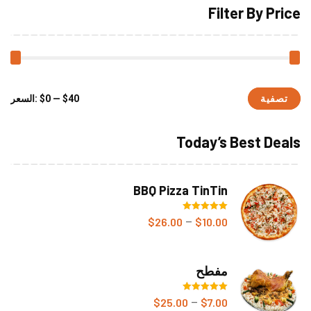
Filter By Price
تصفية
أدن
أعل
$40
—
$0
السعر:
سع
سع
Today’s Best Deals
BBQ Pizza TinTin
تم التقييم
$
26.00
$
10.00
–
5.00
من 5
مفطح
تم التقييم
$
25.00
$
7.00
–
5.00
من 5