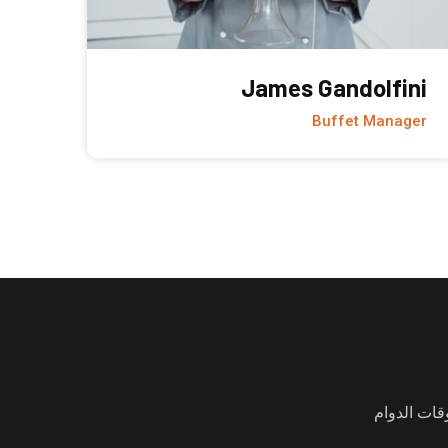
rdy
James Gandolfini
Chef
Buffet Manager
قات الدوام