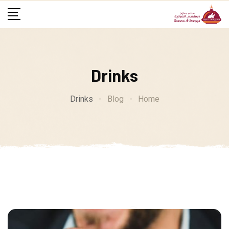
Ski
t
conten
Drinks
Drinks
-
Blog
-
Home