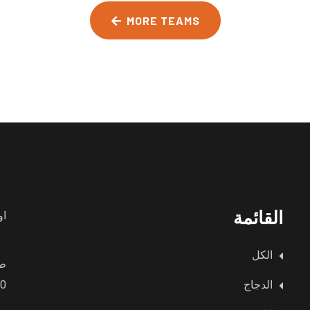
MORE TEAMS
القائمة
او
الكل
طي
الدجاج
9:00 صبا