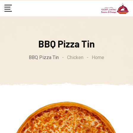
Ski
t
conten
BBQ Pizza Tin
BBQ Pizza Tin
-
Chicken
-
Home